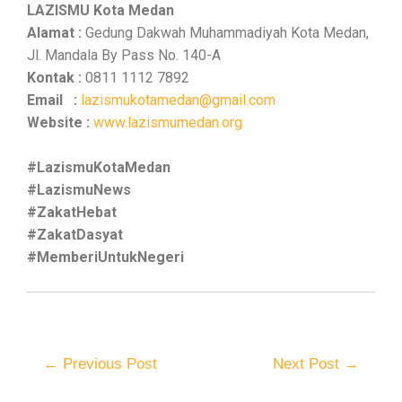
LAZISMU Kota Medan
Alamat :
Gedung Dakwah Muhammadiyah Kota Medan,
Jl. Mandala By Pass No. 140-A
Kontak :
0811 1112 7892
Email :
lazismukotamedan@gmail.com
Website :
www.lazismumedan.org
#LazismuKotaMedan
#LazismuNews
#ZakatHebat
#ZakatDasyat
#MemberiUntukNegeri
←
Previous Post
Next Post
→