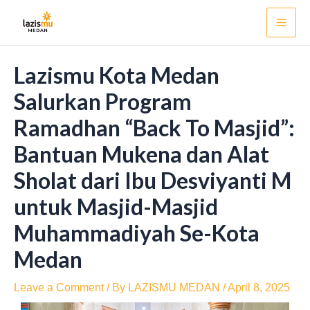
Skip
Post
Mai
to
navigation
Men
content
Lazismu Kota Medan
Salurkan Program
Ramadhan “Back To Masjid”:
Bantuan Mukena dan Alat
Sholat dari Ibu Desviyanti M
untuk Masjid-Masjid
Muhammadiyah Se-Kota
Medan
Leave a Comment
/ By
LAZISMU MEDAN
/
April 8, 2025