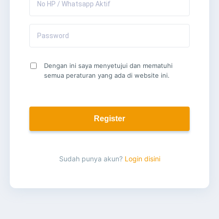
Dengan ini saya menyetujui dan mematuhi
semua peraturan yang ada di website ini.
Register
Sudah punya akun?
Login disini