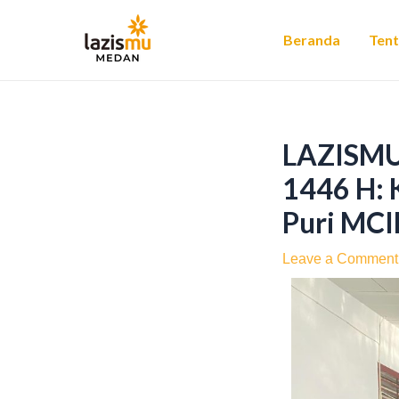
Skip
Post
to
navigation
Beranda
Ten
content
LAZISMU
1446 H: K
Puri MC
Leave a Comment