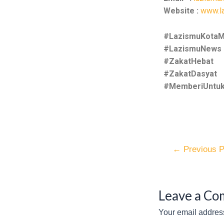
Website :
www.l
#LazismuKota
#LazismuNews
#ZakatHebat
#ZakatDasyat
#MemberiUntuk
←
Previous P
Leave a C
Your email address