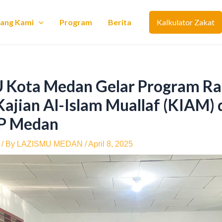
tang Kami
Program
Berita
Kalkulator Zakat
 Kota Medan Gelar Program R
ajian Al-Islam Muallaf (KIAM) d
IP Medan
/ By
LAZISMU MEDAN
/
April 8, 2025