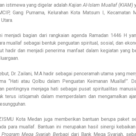
tan istimewa yang digelar adalah
Kajian Al-Islam Muallaf (KIAM)
y
 MCIP, Gang Purnama, Kelurahan Kota Matsum I, Kecamatan 
Utara.
i menjadi bagian dari rangkaian agenda Ramadan 1446 H ya
ara muallaf sebagai bentuk penguatan spiritual, sosial, dan ek
rut hadir dan menjadi penerima manfaat dalam kegiatan yang 
luargaan.
ebut, Dr. Zailani, M.A hadir sebagai penceramah utama yang me
ema “Hati atau Qolbu dalam Penguatan Keimanan Muallaf”. Da
n pentingnya menjaga hati sebagai pusat spiritualitas manusi
tuk terus istiqamah dalam memperdalam dan mengamalkan aja
kesungguhan.
LAZISMU Kota Medan juga memberikan bantuan berupa paket 
ada para muallaf. Bantuan ini merupakan hasil sinergi kebaik
n
Program Mega Syariah Berbagi
dari Bank Mega Syariah, seba