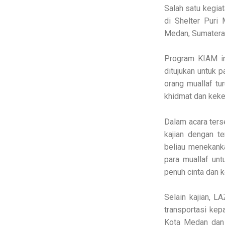
Salah satu kegia
di Shelter Puri
Medan, Sumatera 
Program KIAM in
ditujukan untuk p
orang muallaf tu
khidmat dan keke
Dalam acara ters
kajian dengan t
beliau menekanka
para muallaf un
penuh cinta dan 
Selain kajian, 
transportasi kep
Kota Medan da