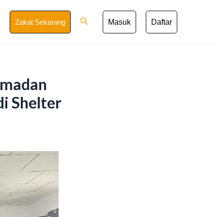
Search
Zakat Sekarang
Masuk
Daftar
amadan
i Shelter