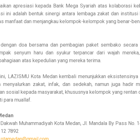
aikan apresiasi kepada Bank Mega Syariah atas kolaborasi keb
rasi ini adalah bentuk sinergi antara lembaga zakat dan institus
s manfaat dan menjangkau kelompok-kelompok yang benar-ben
p dengan doa bersama dan pembagian paket sembako secara
ampak senyum haru dan syukur terpancar dari wajah mereka
bahagiaan atas kepedulian yang mereka terima.
n ini, LAZISMU Kota Medan kembali menunjukkan eksistensinya
a menyalurkan zakat, infak, dan sedekah, namun juga hadir m
 dan sosial kepada masyarakat, khususnya kelompok yang renta
i para muallaf.
Medan
Dakwah Muhammadiyah Kota Medan, Jl. Mandala By Pass No. 
12 7892
kotamedan@gmail.com