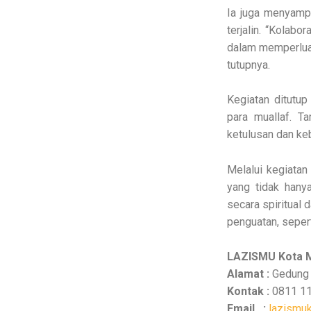
Ia juga menyamp
terjalin. “Kolabo
dalam memperlua
tutupnya.
Kegiatan ditutu
para muallaf. T
ketulusan dan ke
Melalui kegiata
yang tidak hany
secara spiritual
penguatan, sepert
LAZISMU Kota 
Alamat :
Gedung 
Kontak :
0811 11
Email :
lazismu