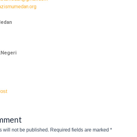
azismumedan.org
Medan
Negeri
ost
omment
 will not be published.
Required fields are marked
*