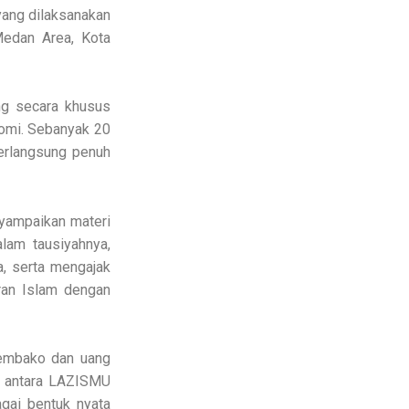
ang dilaksanakan
Medan Area, Kota
ng secara khusus
onomi. Sebanyak 20
berlangsung penuh
nyampaikan materi
lam tausiyahnya,
a, serta mengajak
ran Islam dengan
sembako dan uang
an antara LAZISMU
gai bentuk nyata