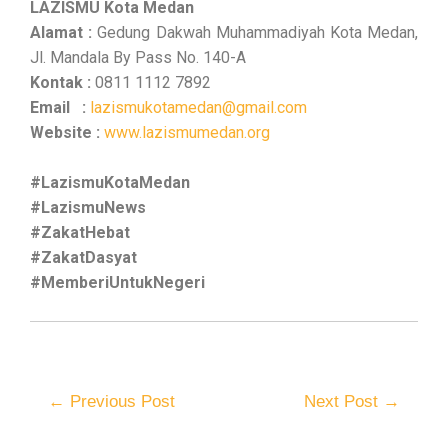
LAZISMU Kota Medan
Alamat :
Gedung Dakwah Muhammadiyah Kota Medan,
Jl. Mandala By Pass No. 140-A
Kontak :
0811 1112 7892
Email :
lazismukotamedan@gmail.com
Website :
www.lazismumedan.org
#LazismuKotaMedan
#LazismuNews
#ZakatHebat
#ZakatDasyat
#MemberiUntukNegeri
←
Previous Post
Next Post
→