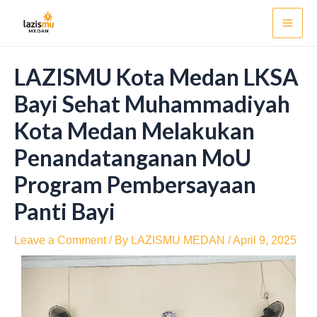
Skip
Post
Mai
to
navigation
Men
content
LAZISMU Kota Medan LKSA
Bayi Sehat Muhammadiyah
Kota Medan Melakukan
Penandatanganan MoU
Program Pembersayaan
Panti Bayi
Leave a Comment
/ By
LAZISMU MEDAN
/
April 9, 2025