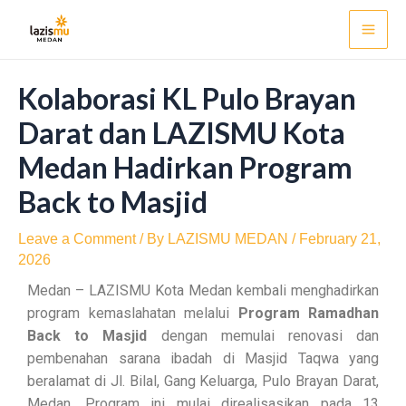
Skip
Post
Mai
to
navigation
Men
content
Kolaborasi KL Pulo Brayan
Darat dan LAZISMU Kota
Medan Hadirkan Program
Back to Masjid
Leave a Comment
/ By
LAZISMU MEDAN
/
February 21,
2026
Medan – LAZISMU Kota Medan kembali menghadirkan
program kemaslahatan melalui
Program Ramadhan
Back to Masjid
dengan memulai renovasi dan
pembenahan sarana ibadah di Masjid Taqwa yang
beralamat di Jl. Bilal, Gang Keluarga, Pulo Brayan Darat,
Medan. Program ini mulai direalisasikan pada 13