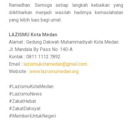
Ramadhan. Semoga setiap langkah kebaikan yang
diikhtiarkan menjadi wasilah hadirnya kemaslahatan
yang lebih luas bagi umat.
LAZISMU Kota Medan
Alamat : Gedung Dakwah Muhammadiyah Kota Medan
Jl. Mandala By Pass No. 140-A
Kontak : 0811 1112 7892
Email :
lazismukotamedan@gmail.com
Website :
www.lazismumedan.org
#LazismuKotaMedan
#LazismuNews
#ZakatHebat
#ZakatDahsyat
#MemberiUntukNegeri