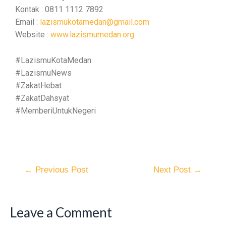
Kontak : 0811 1112 7892
Email :
lazismukotamedan@gmail.com
Website :
www.lazismumedan.org
#LazismuKotaMedan
#LazismuNews
#ZakatHebat
#ZakatDahsyat
#MemberiUntukNegeri
←
Previous Post
Next Post
→
Leave a Comment