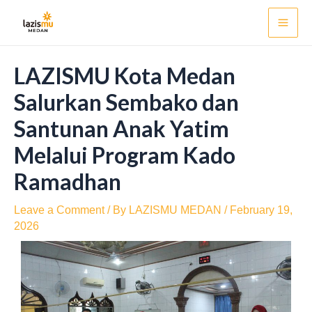
Skip
Post
Mai
to
navigation
Men
content
LAZISMU Kota Medan
Salurkan Sembako dan
Santunan Anak Yatim
Melalui Program Kado
Ramadhan
Leave a Comment
/ By
LAZISMU MEDAN
/
February 19,
2026