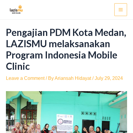
Skip
Post
Mai
to
navigation
Men
content
Pengajian PDM Kota Medan,
LAZISMU melaksanakan
Program Indonesia Mobile
Clinic
Leave a Comment
/ By
Ariansah Hidayat
/
July 29, 2024