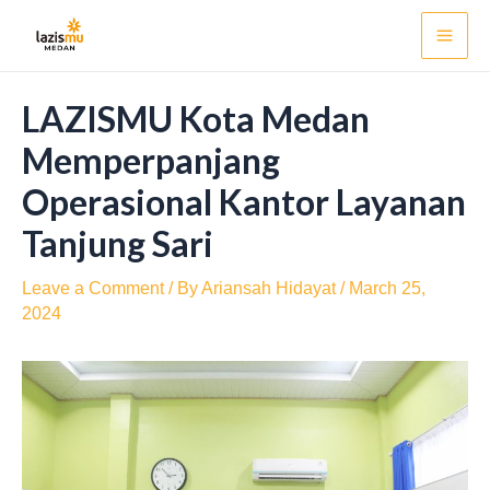
Skip
Post
Mai
to
navigation
Men
content
LAZISMU Kota Medan
Memperpanjang
Operasional Kantor Layanan
Tanjung Sari
Leave a Comment
/ By
Ariansah Hidayat
/
March 25,
2024