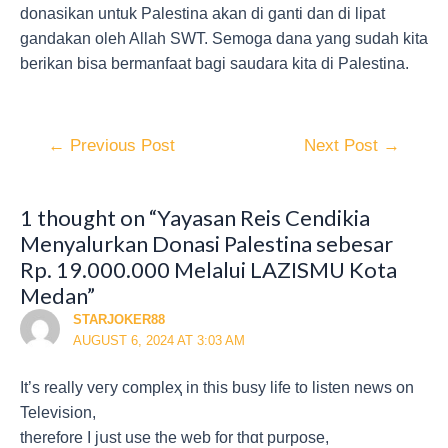
donasikan untuk Palestina akan di ganti dan di lipat
gandakan oleh Allah SWT. Semoga dana yang sudah kita
berikan bisa bermanfaat bagi saudara kita di Palestina.
←
Previous Post
Next Post
→
1 thought on “Yayasan Reis Cendikia
Menyalurkan Donasi Palestina sebesar
Rp. 19.000.000 Melalui LAZISMU Kota
Medan”
STARJOKER88
AUGUST 6, 2024 AT 3:03 AM
It’s really veгy сompleҳ in this busy life to listen news on
Television,
therefore I jսst usе the web for thɑt purpose,