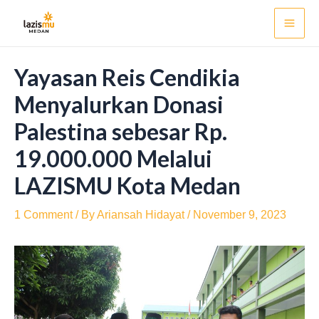
Skip
Post
Mai
to
navigation
Men
content
Yayasan Reis Cendikia
Menyalurkan Donasi
Palestina sebesar Rp.
19.000.000 Melalui
LAZISMU Kota Medan
1 Comment
/ By
Ariansah Hidayat
/
November 9, 2023