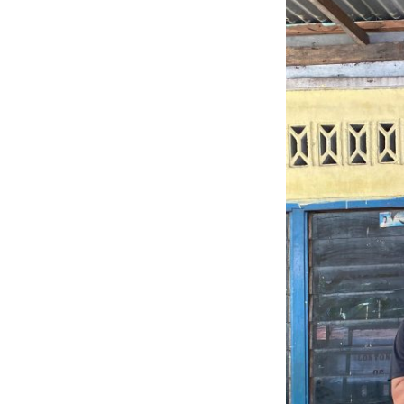
Tumbang
Medan
Tembung