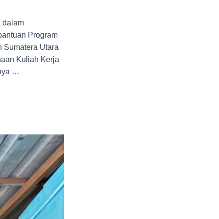
a dalam
bantuan Program
h Sumatera Utara
aan Kuliah Kerja
tnya …