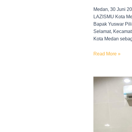
Medan, 30 Juni 2
LAZISMU Kota Med
Bapak Yuswar Pili
Selamat, Kecamat
Kota Medan sebag
Read More »
KL
LAZISMU
Medan
Tembung
Hadirkan
Jum’at
Berkah