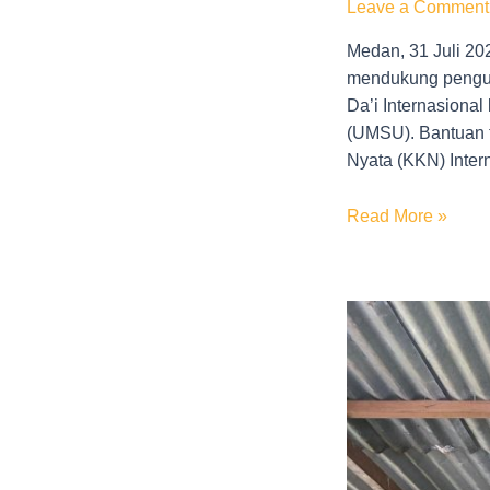
Leave a Comment
Medan, 31 Juli 2
mendukung pengua
Da’i Internasiona
(UMSU). Bantuan t
Nyata (KKN) Intern
Read More »
LAZISMU
Kota
Medan
Salurkan
Bantuan
Korban
Pohon