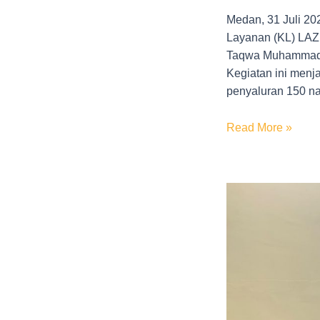
Medan, 31 Juli 
Layanan (KL) LAZ
Taqwa Muhammadiy
Kegiatan ini menj
penyaluran 150 na
Read More »
LAZISMU
Kota
Medan
Dukung
KKN
Internasional
FAI
UMSU