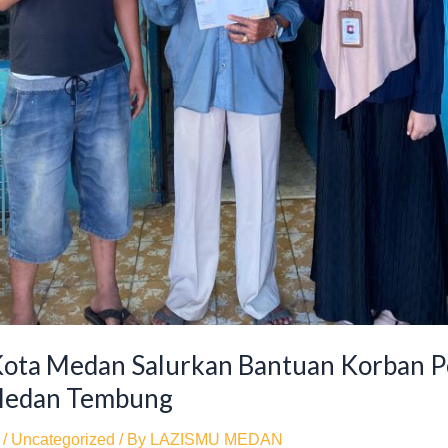
ota Medan Salurkan Bantuan Korban 
edan Tembung
/
Uncategorized
/ By
LAZISMU MEDAN