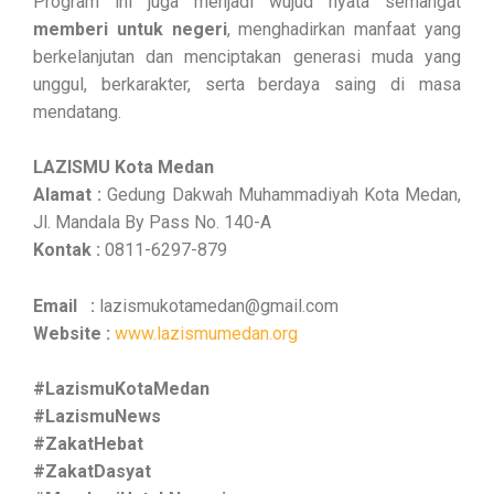
Program ini juga menjadi wujud nyata semangat
memberi untuk negeri
, menghadirkan manfaat yang
berkelanjutan dan menciptakan generasi muda yang
unggul, berkarakter, serta berdaya saing di masa
mendatang.
LAZISMU Kota Medan
Alamat :
Gedung Dakwah Muhammadiyah Kota Medan,
Jl. Mandala By Pass No. 140-A
Kontak :
0811-6297-879
Email :
lazismukotamedan@gmail.com
Website :
www.lazismumedan.org
#LazismuKotaMedan
#LazismuNews
#ZakatHebat
#ZakatDasyat