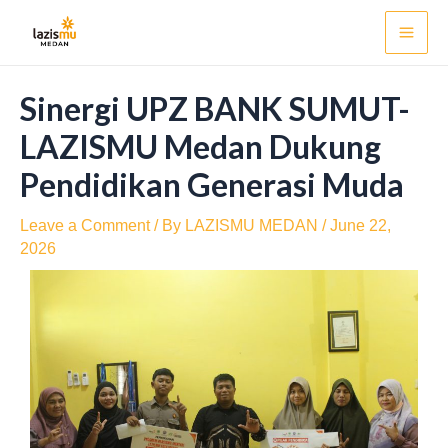
Skip
Post
Mai
to
navigation
Men
content
Sinergi UPZ BANK SUMUT-
LAZISMU Medan Dukung
Pendidikan Generasi Muda
Leave a Comment
/ By
LAZISMU MEDAN
/
June 22,
2026