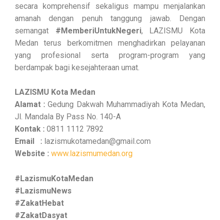
secara komprehensif sekaligus mampu menjalankan
amanah dengan penuh tanggung jawab. Dengan
semangat
#MemberiUntukNegeri
, LAZISMU Kota
Medan terus berkomitmen menghadirkan pelayanan
yang profesional serta program-program yang
berdampak bagi kesejahteraan umat.
LAZISMU Kota Medan
Alamat :
Gedung Dakwah Muhammadiyah Kota Medan,
Jl. Mandala By Pass No. 140-A
Kontak :
0811 1112 7892
Email :
lazismukotamedan@gmail.com
Website :
www.lazismumedan.org
#LazismuKotaMedan
#LazismuNews
#ZakatHebat
#ZakatDasyat