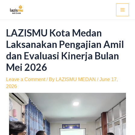
Skip
Post
Mai
to
navigation
Men
content
LAZISMU Kota Medan
Laksanakan Pengajian Amil
dan Evaluasi Kinerja Bulan
Mei 2026
Leave a Comment
/ By
LAZISMU MEDAN
/
June 17,
2026