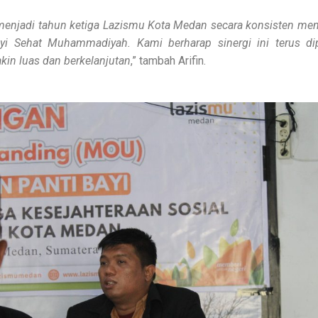
menjadi tahun ketiga Lazismu Kota Medan secara konsisten me
yi Sehat Muhammadiyah. Kami berharap sinergi ini terus di
in luas dan berkelanjutan
,” tambah Arifin.