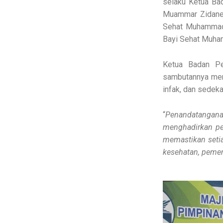
selaku Ketua Ba
Muammar Zidane 
Sehat Muhammadiy
Bayi Sehat Muha
Ketua Badan Pe
sambutannya men
infak, dan sedek
“
Penandatangana
menghadirkan pe
memastikan setia
kesehatan, pemen