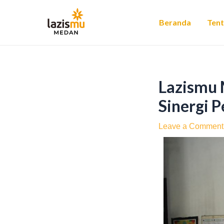
Skip
Post
to
navigation
Beranda
Ten
content
Lazismu 
Sinergi 
Leave a Comment