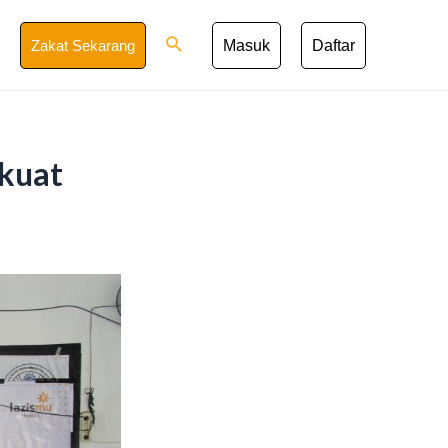
Search
Zakat Sekarang
Masuk
Daftar
rkuat