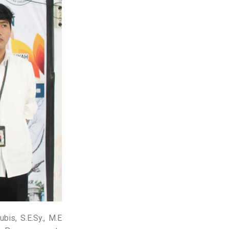
bis, S.E.Sy., M.E