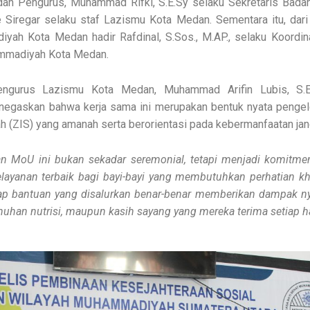
dan Pengurus, Muhammad Rifki, S.E.Sy selaku Sekretaris Badan
Siregar selaku staf Lazismu Kota Medan. Sementara itu, dari
ah Kota Medan hadir Rafdinal, S.Sos., M.AP., selaku Koordin
mmadiyah Kota Medan.
ngurus Lazismu Kota Medan, Muhammad Arifin Lubis, S.E.
egaskan bahwa kerja sama ini merupakan bentuk nyata pengelo
ah (ZIS) yang amanah serta berorientasi pada kebermanfaatan jan
n MoU ini bukan sekadar seremonial, tetapi menjadi komitm
layanan terbaik bagi bayi-bayi yang membutuhkan perhatian kh
p bantuan yang disalurkan benar-benar memberikan dampak nyat
uhan nutrisi, maupun kasih sayang yang mereka terima setiap h