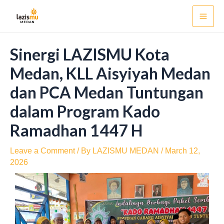
Skip
Post
Mai
to
navigation
Men
content
Sinergi LAZISMU Kota
Medan, KLL Aisyiyah Medan
dan PCA Medan Tuntungan
dalam Program Kado
Ramadhan 1447 H
Leave a Comment
/ By
LAZISMU MEDAN
/
March 12,
2026