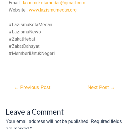
Email :
lazismukotamedan@gmail.com
Website :
www.lazismumedan.org
#LazismuKotaMedan
#LazismuNews
#ZakatHebat
#ZakatDahsyat
#MemberiUntukNegeri
←
Previous Post
Next Post
→
Leave a Comment
Your email address will not be published.
Required fields
are marked
*