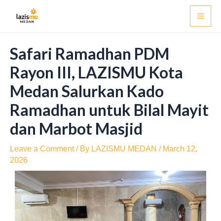
Skip
Post
Mai
to
navigation
Men
content
Safari Ramadhan PDM
Rayon III, LAZISMU Kota
Medan Salurkan Kado
Ramadhan untuk Bilal Mayit
dan Marbot Masjid
Leave a Comment
/ By
LAZISMU MEDAN
/
March 12,
2026