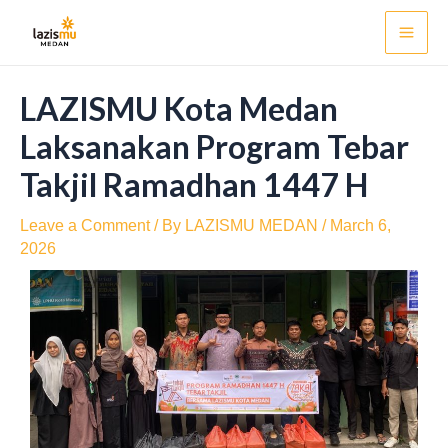
Skip
Post
Mai
to
navigation
Men
content
LAZISMU Kota Medan
Laksanakan Program Tebar
Takjil Ramadhan 1447 H
Leave a Comment
/ By
LAZISMU MEDAN
/
March 6,
2026