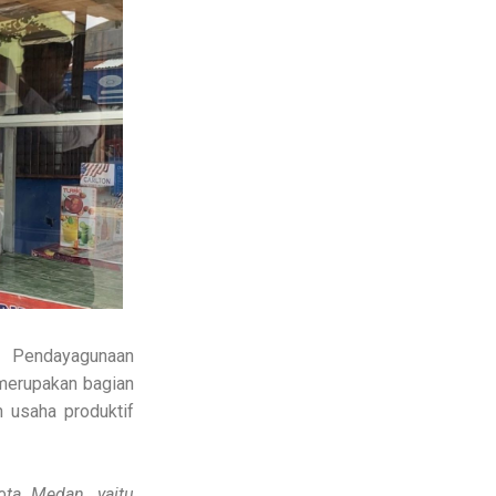
f Pendayagunaan
merupakan bagian
 usaha produktif
ota Medan, yaitu