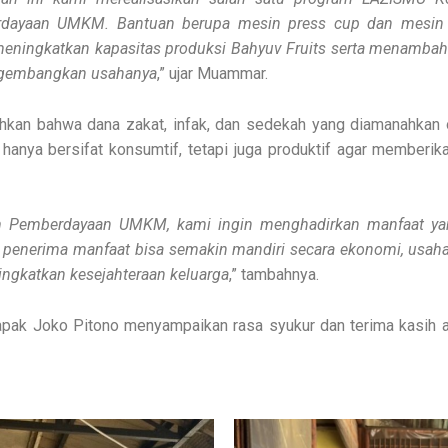
dayaan UMKM. Bantuan berupa mesin press cup dan mesin b
meningkatkan kapasitas produksi Bahyuv Fruits serta menamba
gembangkan usahanya
,” ujar Muammar.
hkan bahwa dana zakat, infak, dan sedekah yang diamanahkan o
 hanya bersifat konsumtif, tetapi juga produktif agar memberi
m Pemberdayaan UMKM, kami ingin menghadirkan manfaat yan
a penerima manfaat bisa semakin mandiri secara ekonomi, usah
gkatkan kesejahteraan keluarga
,” tambahnya.
apak Joko Pitono menyampaikan rasa syukur dan terima kasih 