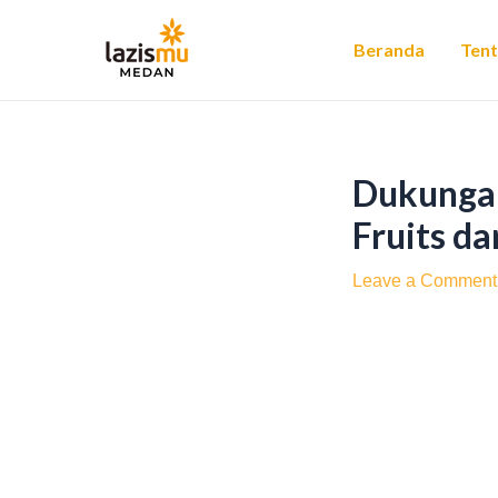
Skip
Post
to
navigation
Beranda
Ten
content
Dukunga
Fruits d
Leave a Comment