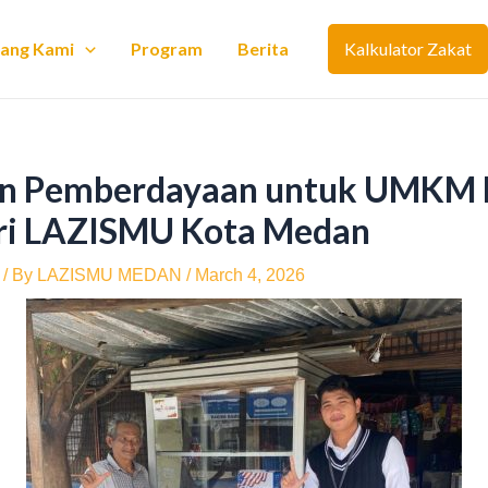
tang Kami
Program
Berita
Kalkulator Zakat
n Pemberdayaan untuk UMKM 
ari LAZISMU Kota Medan
/ By
LAZISMU MEDAN
/
March 4, 2026