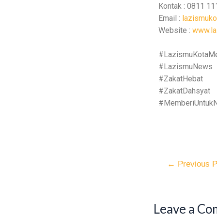
Kontak : 0811 1
Email :
lazismuk
Website :
www.la
#LazismuKotaM
#LazismuNews
#ZakatHebat
#ZakatDahsyat
#MemberiUntukN
←
Previous P
Leave a C