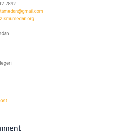
112 7892
otamedan@gmail.com
zismumedan.org
edan
egeri
ost
omment