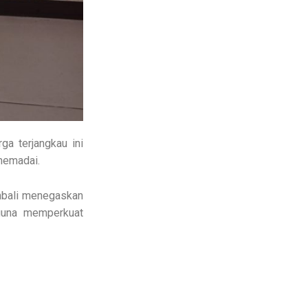
a terjangkau ini
memadai.
mbali menegaskan
guna memperkuat