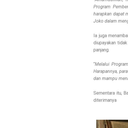
Program Pember
harapkan dapat 
Joko dalam men
Ia juga menamba
diupayakan tidak
panjang.
“
Melalui Progra
Harapannya, par
dan mampu menin
Sementara itu, B
diterimanya