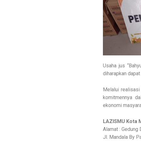
Usaha jus “Bahy
diharapkan dapat
Melalui realisa
komitmennya da
ekonomi masyarak
LAZISMU Kota 
Alamat : Gedun
Jl. Mandala By P