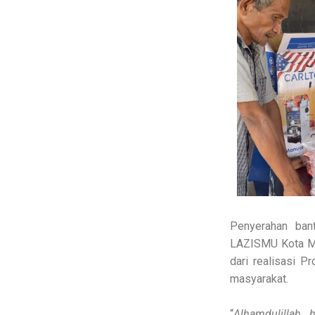
Penyerahan ban
LAZISMU Kota Me
dari realisasi 
masyarakat.
“
Alhamdulillah,