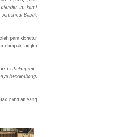
lender ini kami
h semangat Bapak
leh para donatur
kan dampak jangka
g berkelanjutan.
anya berkembang,
atas bantuan yang