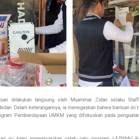
tuan dilakukan langsung oleh Muammar Zidan selaku Staf
dan. Dalam keterangannya, ia menegaskan bahwa bantuan ini 
Program Pemberdayaan UMKM yang difokuskan pada penguatan
 hari ini kami merealisasikan salah satu program LAZISMU K