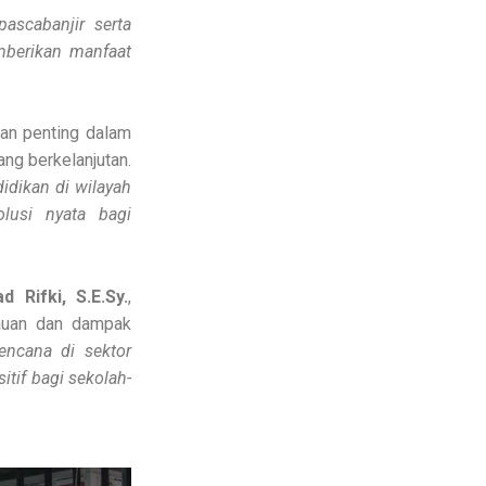
ascabanjir serta
mberikan manfaat
an penting dalam
ng berkelanjutan.
dikan di wilayah
lusi nyata bagi
 Rifki, S.E.Sy.
,
auan dan dampak
encana di sektor
tif bagi sekolah-