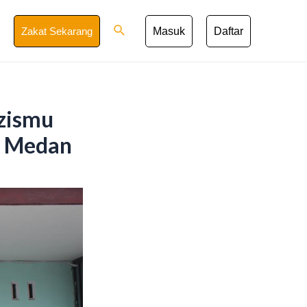
Search
Zakat Sekarang
Masuk
Daftar
zismu
9 Medan