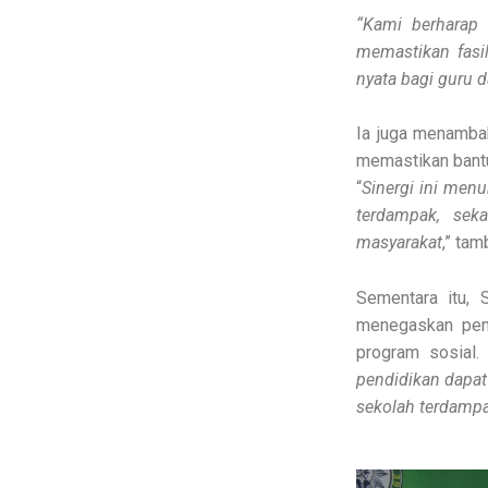
“Kami berharap 
memastikan fasi
nyata bagi guru 
Ia juga menamba
memastikan bantu
“
Sinergi ini me
terdampak, sek
masyarakat
,” tam
Sementara itu,
menegaskan pen
program sosial. 
pendidikan dapat
sekolah terdamp