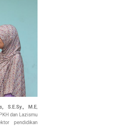
, S.E.Sy., M.E
,
BPKH dan Lazismu
ktor pendidikan