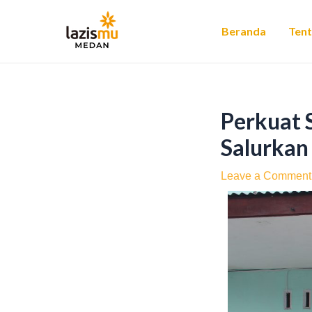
Skip
Post
to
navigation
Beranda
Ten
content
Perkuat 
Salurkan
Leave a Comment