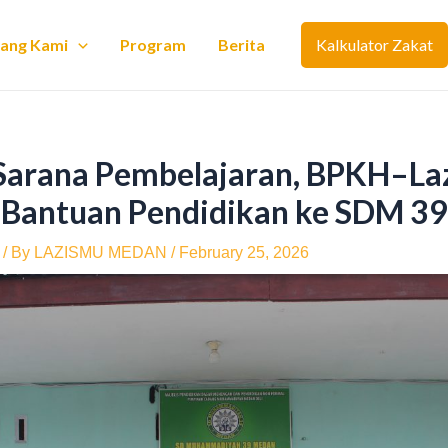
tang Kami
Program
Berita
Kalkulator Zakat
Sarana Pembelajaran, BPKH–La
 Bantuan Pendidikan ke SDM 3
/ By
LAZISMU MEDAN
/
February 25, 2026