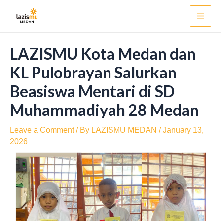
Skip
Post
Mai
to
navigation
Men
content
LAZISMU Kota Medan dan
KL Pulobrayan Salurkan
Beasiswa Mentari di SD
Muhammadiyah 28 Medan
Leave a Comment
/ By
LAZISMU MEDAN
/
January 13,
2026