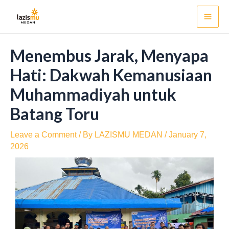
Skip
Post
Mai
to
navigation
Men
content
Menembus Jarak, Menyapa
Hati: Dakwah Kemanusiaan
Muhammadiyah untuk
Batang Toru
Leave a Comment
/ By
LAZISMU MEDAN
/
January 7,
2026