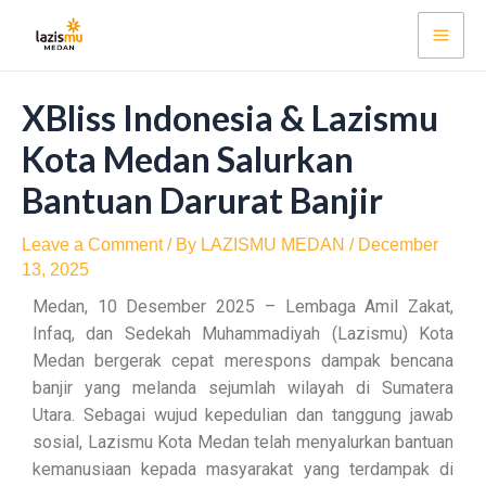
Skip
Post
Mai
to
navigation
Men
content
XBliss Indonesia & Lazismu
Kota Medan Salurkan
Bantuan Darurat Banjir
Leave a Comment
/ By
LAZISMU MEDAN
/
December
13, 2025
Medan, 10 Desember 2025 – Lembaga Amil Zakat,
Infaq, dan Sedekah Muhammadiyah (Lazismu) Kota
Medan bergerak cepat merespons dampak bencana
banjir yang melanda sejumlah wilayah di Sumatera
Utara. Sebagai wujud kepedulian dan tanggung jawab
sosial, Lazismu Kota Medan telah menyalurkan bantuan
kemanusiaan kepada masyarakat yang terdampak di