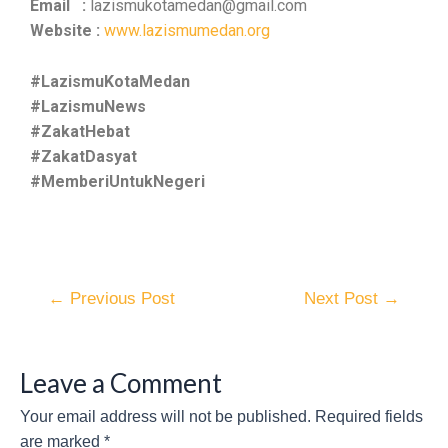
Email :
lazismukotamedan@gmail.com
Website :
www.lazismumedan.org
#LazismuKotaMedan
#LazismuNews
#ZakatHebat
#ZakatDasyat
#MemberiUntukNegeri
←
Previous Post
Next Post
→
Leave a Comment
Your email address will not be published.
Required fields
are marked
*