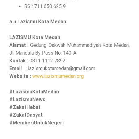
BSI: 711 650 625 9
a.n Lazismu Kota Medan
LAZISMU Kota Medan
Alamat :
Gedung Dakwah Muhammadiyah Kota Medan,
Jl. Mandala By Pass No. 140-A
Kontak :
0811 1112 7892
Email :
lazismukotamedan@gmail.com
Website :
www.lazismumedan.org
#LazismuKotaMedan
#LazismuNews
#ZakatHebat
#ZakatDasyat
#MemberiUntukNegeri