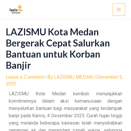
Skip
Post
Mai
to
navigation
Men
content
LAZISMU Kota Medan
Bergerak Cepat Salurkan
Bantuan untuk Korban
Banjir
Leave a Comment
/ By
LAZISMU MEDAN
/
December 5,
2025
LAZISMU Kota Medan kembali menunjukkan
komitmennya dalam aksi kemanusiaan dengan
menyalurkan bantuan bagi masyarakat yang terdampak
banjir pada Kamis, 4 Desember 2025. Curah hujan tinggi
yang melanda beberapa kawasan telah menyebabkan
genangan air dan merendam rumah warga, sehingga