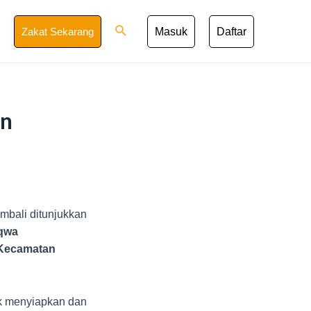
Search
Zakat Sekarang
Masuk
Daftar
an
embali ditunjukkan
aqwa
 Kecamatan
k menyiapkan dan