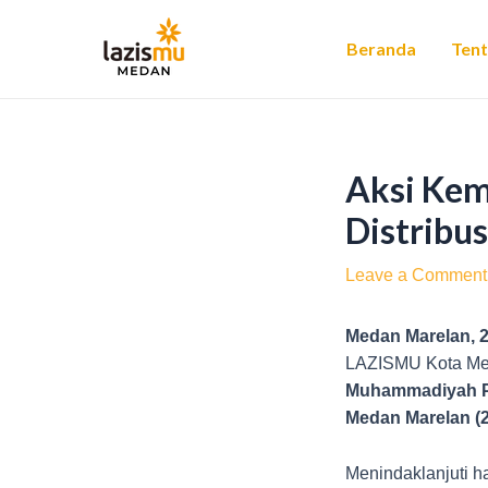
Skip
Post
to
navigation
Beranda
Ten
content
Aksi Ke
Distribu
Leave a Comment
Medan Marelan, 
LAZISMU Kota Me
Muhammadiyah PR
Medan Marelan (
Menindaklanjuti 