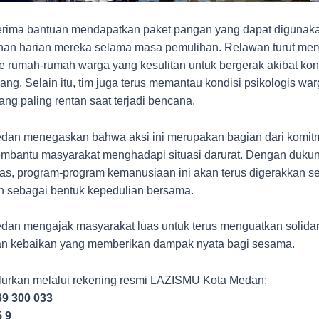
erima bantuan mendapatkan paket pangan yang dapat digunak
an harian mereka selama masa pemulihan. Relawan turut me
 ke rumah-rumah warga yang kesulitan untuk bergerak akibat kon
ng. Selain itu, tim juga terus memantau kondisi psikologis war
ang paling rentan saat terjadi bencana.
an menegaskan bahwa aksi ini merupakan bagian dari komit
mbantu masyarakat menghadapi situasi darurat. Dengan dukun
as, program-program kemanusiaan ini akan terus digerakkan s
 sebagai bentuk kepedulian bersama.
an mengajak masyarakat luas untuk terus menguatkan solidar
kan kebaikan yang memberikan dampak nyata bagi sesama.
lurkan melalui rekening resmi LAZISMU Kota Medan:
69 300 033
5 9