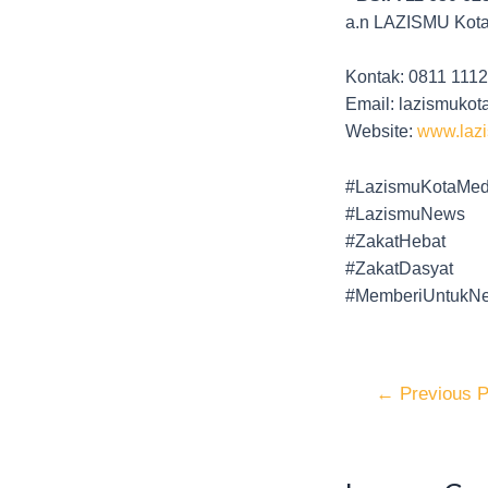
a.n LAZISMU Kot
Kontak: 0811 111
Email: lazismuk
Website:
www.laz
#LazismuKotaMe
#LazismuNews
#ZakatHebat
#ZakatDasyat
#MemberiUntukNe
←
Previous P