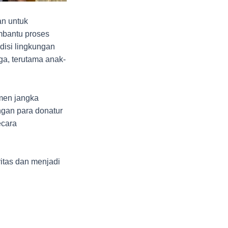
an untuk
mbantu proses
disi lingkungan
ga, terutama anak-
men jangka
gan para donatur
ecara
itas dan menjadi