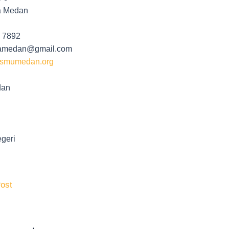
a Medan
2 7892
otamedan@gmail.com
ismumedan.org
dan
geri
ost