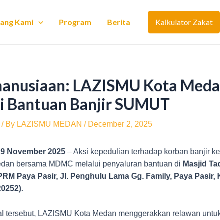
tang Kami
Program
Berita
Kalkulator Zakat
manusiaan: LAZISMU Kota Med
si Bantuan Banjir SUMUT
/ By
LAZISMU MEDAN
/
December 2, 2025
29 November 2025
– Aksi kepedulian terhadap korban banjir k
dan bersama MDMC melalui penyaluran bantuan di
Masjid T
M Paya Pasir, Jl. Penghulu Lama Gg. Family, Paya Pasir,
20252)
.
hal tersebut, LAZISMU Kota Medan menggerakkan relawan untu