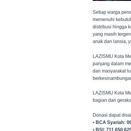
Setiap warga pen
memenuhi kebutuh
distribusi hingga
yang masih tergena
anak dan lansia, y
LAZISMU Kota Med
panjang dalam me
dan masyarakat lu
berkesinambungan
LAZISMU Kota Med
bagian dari gera
Donasi dapat disa
•
BCA Syariah: 0
•
BSI: 711 650 62