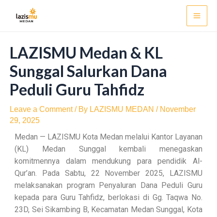
Skip
Post
Mai
to
navigation
Men
content
LAZISMU Medan & KL
Sunggal Salurkan Dana
Peduli Guru Tahfidz
Leave a Comment
/ By
LAZISMU MEDAN
/
November
29, 2025
Medan — LAZISMU Kota Medan melalui Kantor Layanan
(KL) Medan Sunggal kembali menegaskan
komitmennya dalam mendukung para pendidik Al-
Qur’an. Pada Sabtu, 22 November 2025, LAZISMU
melaksanakan program Penyaluran Dana Peduli Guru
kepada para Guru Tahfidz, berlokasi di Gg. Taqwa No.
23D, Sei Sikambing B, Kecamatan Medan Sunggal, Kota