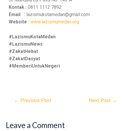
Kontak :
0811 1112 7892
Email :
lazismukotamedan@gmail.com
Website :
www.lazismumedan.org
#LazismuKotaMedan
#LazismuNews
#ZakatHebat
#ZakatDasyat
#MemberiUntukNegeri
←
Previous Post
Next Post
→
Leave a Comment