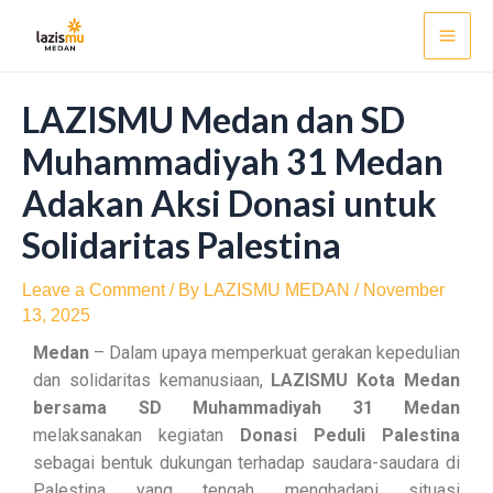
Skip
Post
Mai
to
navigation
Men
content
LAZISMU Medan dan SD
Muhammadiyah 31 Medan
Adakan Aksi Donasi untuk
Solidaritas Palestina
Leave a Comment
/ By
LAZISMU MEDAN
/
November
13, 2025
Medan
– Dalam upaya memperkuat gerakan kepedulian
dan solidaritas kemanusiaan,
LAZISMU Kota Medan
bersama SD Muhammadiyah 31 Medan
melaksanakan kegiatan
Donasi Peduli Palestina
sebagai bentuk dukungan terhadap saudara-saudara di
Palestina yang tengah menghadapi situasi