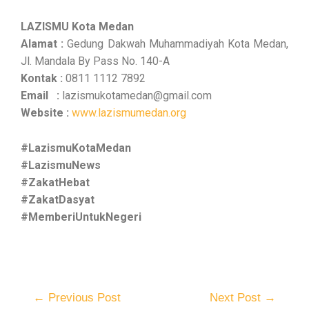
LAZISMU Kota Medan
Alamat :
Gedung Dakwah Muhammadiyah Kota Medan,
Jl. Mandala By Pass No. 140-A
Kontak :
0811 1112 7892
Email :
lazismukotamedan@gmail.com
Website :
www.lazismumedan.org
#LazismuKotaMedan
#LazismuNews
#ZakatHebat
#ZakatDasyat
#MemberiUntukNegeri
←
Previous Post
Next Post
→