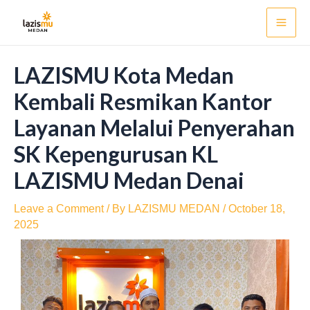
Skip
Post
Mai
to
navigation
Men
content
LAZISMU Kota Medan
Kembali Resmikan Kantor
Layanan Melalui Penyerahan
SK Kepengurusan KL
LAZISMU Medan Denai
Leave a Comment
/ By
LAZISMU MEDAN
/
October 18,
2025