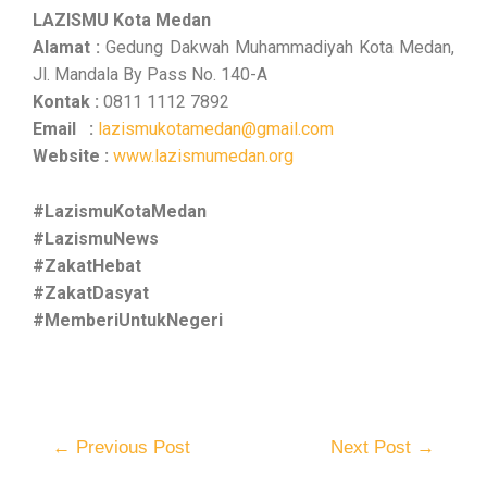
LAZISMU Kota Medan
Alamat :
Gedung Dakwah Muhammadiyah Kota Medan,
Jl. Mandala By Pass No. 140-A
Kontak :
0811 1112 7892
Email :
lazismukotamedan@gmail.com
Website :
www.lazismumedan.org
#LazismuKotaMedan
#LazismuNews
#ZakatHebat
#ZakatDasyat
#MemberiUntukNegeri
←
Previous Post
Next Post
→