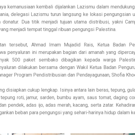
a kemanusiaan kembali dijalankan Lazismu dalam mendukung r
rdania, delegasi Lazismu turun langsung ke lokasi pengungsian 
 donatur. Dua titik menjadi tujuan utama distribusi, yakni Ca
ang menjadi tempat tinggal ribuan pengungsi Palestina.
an tersebut, Ahmad Imam Mujadid Rais, Ketua Badan Pe
a penyaluran ini merupakan bagian dari amanah yang diperca
anyak 500 paket sembako dibagikan kepada warga Palest
nyaluran dilakukan bersama dengan Wakil Ketua Badan Penguru
anager Program Pendistribusian dan Pendayagunaan, Shofia Khoe
g disiapkan cukup lengkap. Isinya antara lain beras, tepung, gula,
 tepung roti, jamur, sarden, bumbu ayam, saus tomat, daging cor
dan pendek, adas ijo, adas merah, kacang, serta zatar. Kehadira
gankan beban para pengungsi yang sehari-harinya hidup dalam k