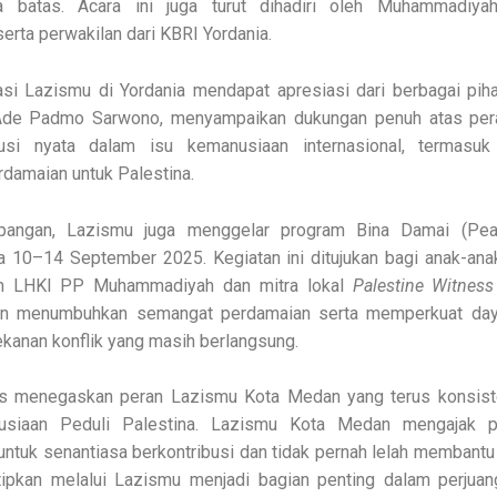
npa batas. Acara ini juga turut dihadiri oleh Muhammadiy
rta perwakilan dari KBRI Yordania.
si Lazismu di Yordania mendapat apresiasi dari berbagai pih
 Ade Padmo Sarwono, menyampaikan dukungan penuh atas pe
busi nyata dalam isu kemanusiaan internasional, termasu
damaian untuk Palestina.
 pangan, Lazismu juga menggelar program Bina Damai (Peac
a 10–14 September 2025. Kegiatan ini ditujukan bagi anak-ana
n LHKI PP Muhammadiyah dan mitra lokal
Palestine Witness
uan menumbuhkan semangat perdamaian serta memperkuat day
ekanan konflik yang masih berlangsung.
gus menegaskan peran Lazismu Kota Medan yang terus konsis
siaan Peduli Palestina. Lazismu Kota Medan mengajak p
untuk senantiasa berkontribusi dan tidak pernah lelah membantu 
itipkan melalui Lazismu menjadi bagian penting dalam perjua