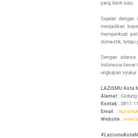
yang lebih luas.
Sejalan dengan 
menjadikan kepe
memperkuat per
domestik, tetapi 
Dengan adanya 
Indonesia benar-
ungkapan syukur 
LAZISMU Kota 
Alamat :
Gedung 
Kontak :
0811 11
Email :
lazismu
Website :
www.l
#LazismuKota