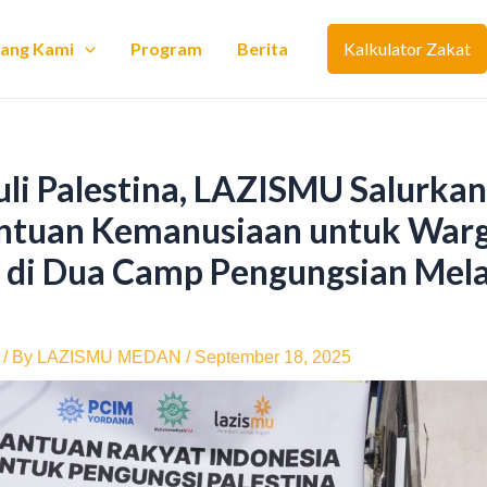
tang Kami
Program
Berita
Kalkulator Zakat
uli Palestina, LAZISMU Salurka
ntuan Kemanusiaan untuk War
a di Dua Camp Pengungsian Mela
/ By
LAZISMU MEDAN
/
September 18, 2025