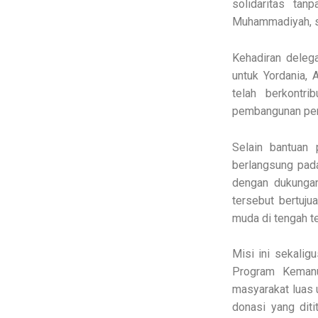
solidaritas ta
Muhammadiyah, se
Kehadiran delega
untuk Yordania,
telah berkontri
pembangunan per
Selain bantuan
berlangsung pad
dengan dukunga
tersebut bertuj
muda di tengah t
Misi ini sekali
Program Kemanu
masyarakat luas 
donasi yang dit