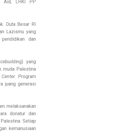
ah Aid, LHKI PP
ak. Duta Besar RI
ran Lazismu yang
k pendidikan dan
ebuilding) yang
k muda Palestina
 Center
. Program
a juang generasi
ten melaksanakan
ara donatur dan
Palestina. Setiap
ngan kemanusiaan