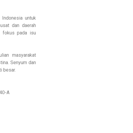
 Indonesia untuk
pusat dan daerah
 fokus pada isu
lian masyarakat
stina. Senyum dan
i besar.
140-A