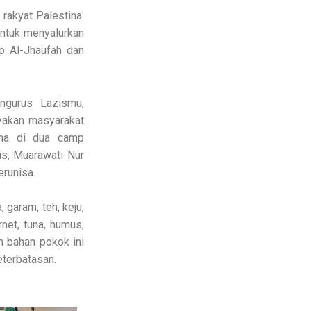
akyat Palestina.
untuk menyalurkan
mp Al-Jhaufah dan
ngurus Lazismu,
yakan masyarakat
ina di dua camp
s, Muarawati Nur
runisa.
 garam, teh, keju,
net, tuna, humus,
n bahan pokok ini
eterbatasan.