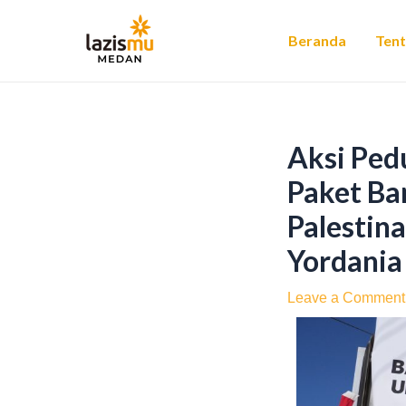
Skip
Post
to
navigation
Beranda
Ten
content
Aksi Ped
Paket Ba
Palestin
Yordania
Leave a Comment