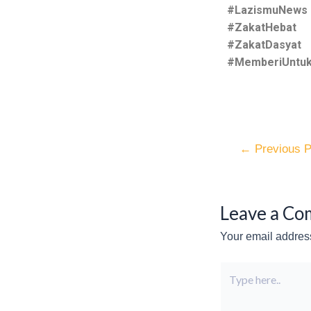
#LazismuNews
#ZakatHebat
#ZakatDasyat
#MemberiUntuk
←
Previous P
Leave a C
Your email address
Type
here..