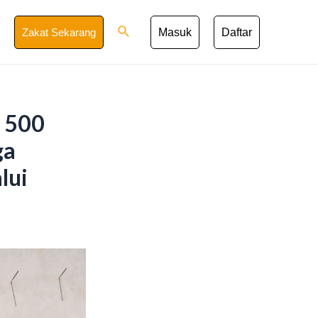
Search
Zakat Sekarang
Masuk
Daftar
n 500
ga
lui