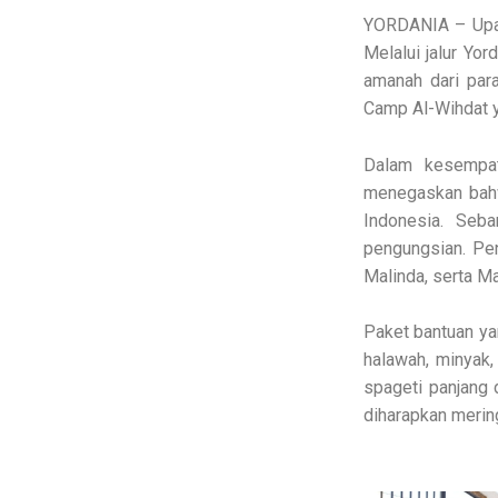
YORDANIA – Upay
Melalui jalur Yo
amanah dari para
Camp Al-Wihdat y
Dalam kesempat
menegaskan bahw
Indonesia. Seb
pengungsian. Pe
Malinda, serta M
Paket bantuan yan
halawah, minyak,
spageti panjang 
diharapkan merin