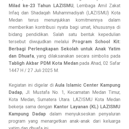
Milad ke-23 Tahun LAZISMU
, Lembaga Amil Zakat
Infaq dan Shadaqah Muhammadiyah (LAZISMU) Kota
Medan terus menunjukkan komitmennya dalam
memberikan kontribusi nyata bagi umat, khususnya di
bidang pendidikan. Salah satu bentuk kepedulian
tersebut diwujudkan melalui
Program School Kit:
Berbagi Perlengkapan Sekolah untuk Anak Yatim
dan Dhuafa
, yang dilaksanakan secara simbolis pada
Tabligh Akbar PDM Kota Medan
pada Ahad, 02 Safar
1447 H / 27 Juli 2025 M.
Kegiatan ini digelar di
Aula Islamic Center Kampung
Dadap
, Jl. Mustafa No. 1, Kecamatan Medan Timur,
Kota Medan, Sumatera Utara. LAZISMU Kota Medan
bekerja sama dengan
Kantor Layanan (KL) LAZISMU
Kampung Dadap
dalam menyukseskan penyaluran
program yang menargetkan anak-anak dari keluarga
yatim dan dhuafa ini.