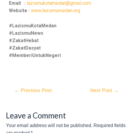
Email :
lazismukotamedan@gmail.com
Website :
www.lazismumedan.org
#LazismuKotaMedan
#LazismuNews
#ZakatHebat
#ZakatDasyat
#MemberiUntukNegeri
←
Previous Post
Next Post
→
Leave a Comment
Your email address will not be published.
Required fields
are marked
*