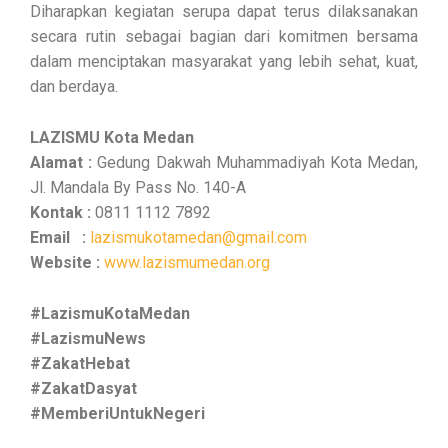
Diharapkan kegiatan serupa dapat terus dilaksanakan
secara rutin sebagai bagian dari komitmen bersama
dalam menciptakan masyarakat yang lebih sehat, kuat,
dan berdaya.
LAZISMU Kota Medan
Alamat :
Gedung Dakwah Muhammadiyah Kota Medan,
Jl. Mandala By Pass No. 140-A
Kontak :
0811 1112 7892
Email :
lazismukotamedan@gmail.com
Website :
www.lazismumedan.org
#LazismuKotaMedan
#LazismuNews
#ZakatHebat
#ZakatDasyat
#MemberiUntukNegeri