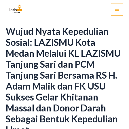
Skip
Post
Mai
to
navigation
Men
content
Wujud Nyata Kepedulian
Sosial: LAZISMU Kota
Medan Melalui KL LAZISMU
Tanjung Sari dan PCM
Tanjung Sari Bersama RS H.
Adam Malik dan FK USU
Sukses Gelar Khitanan
Massal dan Donor Darah
Sebagai Bentuk Kepedulian