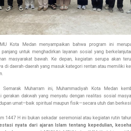
MU Kota Medan menyampaikan bahwa program ini merupa
 panjang untuk menghadirkan layanan sosial yang berkelanjut
han masyarakat bawah. Ke depan, kegiatan serupa akan teru
ya di daerah-daerah yang masuk kategori rentan atau memiliki k
n.
an Semarak Muharram ini, Muhammadiyah Kota Medan kem
i gerakan dakwah yang menyatu dengan realitas sosial masya
hidupan umat—baik spiritual maupun fisik—secara utuh dan berke
1447 H ini bukan sekadar seremonial atau kegiatan rutin tahuna
estasi nyata dari ajaran Islam tentang kepedulian, keseha