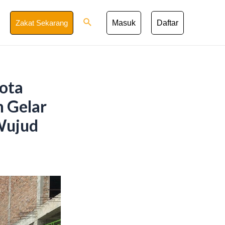
Search
Zakat Sekarang
Masuk
Daftar
ota
 Gelar
Wujud