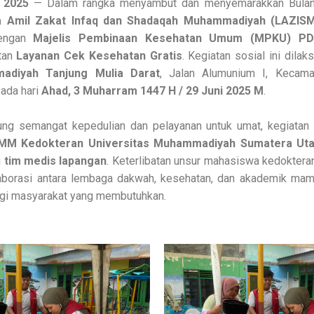
 2025
— Dalam rangka menyambut dan menyemarakkan Bula
 Amil Zakat Infaq dan Shadaqah Muhammadiyah (LAZIS
dengan
Majelis Pembinaan Kesehatan Umum (MPKU) P
tan
Layanan Cek Kesehatan Gratis
. Kegiatan sosial ini dila
diyah Tanjung Mulia Darat
, Jalan Alumunium I, Kecama
pada hari
Ahad, 3 Muharram 1447 H / 29 Juni 2025 M
.
g semangat kepedulian dan pelayanan untuk umat, kegiatan i
MM Kedokteran Universitas Muhammadiyah Sumatera Ut
i
tim medis lapangan
. Keterlibatan unsur mahasiswa kedokteran
aborasi antara lembaga dakwah, kesehatan, dan akademik ma
agi masyarakat yang membutuhkan.