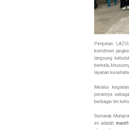
Pimpinan LAZIS
komitmen jangka
langsung kebutu
berkala, khususn
layanan kesehata
Melalui kegiat
perannya sebaga
berbagai lini ke
Semarak Muharram 
ini adalah
manif