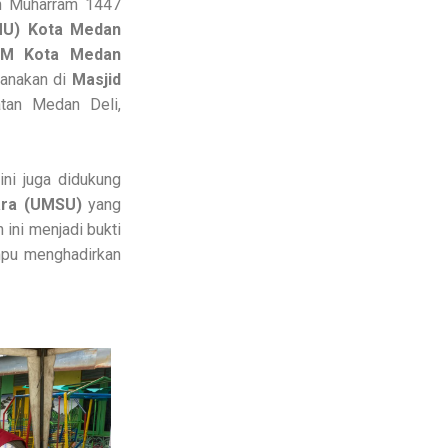
n Muharram 1447
MU) Kota Medan
DM Kota Medan
ksanakan di
Masjid
tan Medan Deli,
ni juga didukung
ara (UMSU)
yang
 ini menjadi bukti
mpu menghadirkan