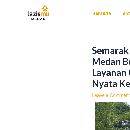
Skip
Post
to
navigation
Beranda
Ten
content
Semarak
Medan B
Layanan 
Nyata Ke
Leave a Comment