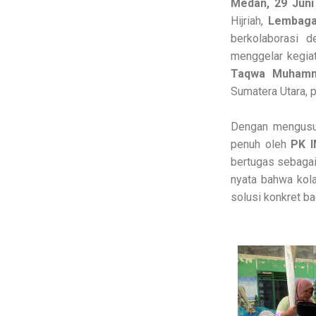
Medan, 29 Juni
Hijriah,
Lembaga
berkolaborasi 
menggelar kegia
Taqwa Muhamma
Sumatera Utara, 
Dengan mengusun
penuh oleh
PK I
bertugas sebaga
nyata bahwa kol
solusi konkret b