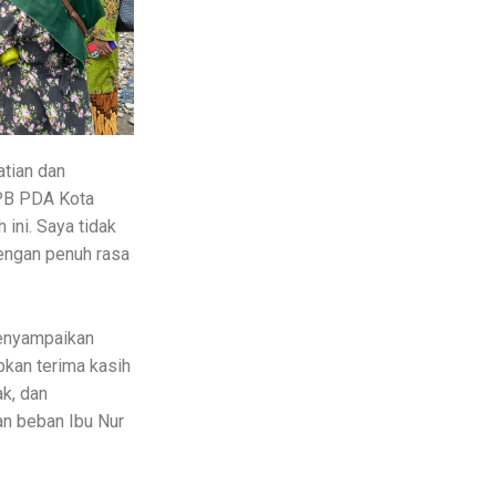
atian dan
HPB PDA Kota
 ini. Saya tidak
dengan penuh rasa
menyampaikan
pkan terima kasih
k, dan
an beban Ibu Nur