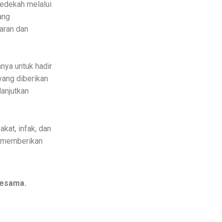
sedekah melalui
ang
aran dan
nya untuk hadir
yang diberikan
lanjutkan
kat, infak, dan
g memberikan
sesama.