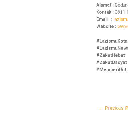
Alamat :
Gedung
Kontak :
0811 
Email :
lazism
Website :
www.
#LazismuKot
#LazismuNew
#ZakatHebat
#ZakatDasyat
#MemberiUntu
←
Previous P