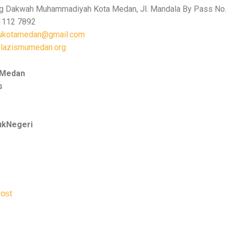
 Dakwah Muhammadiyah Kota Medan, Jl. Mandala By Pass No.
1112 7892
ukotamedan@gmail.com
lazismumedan.org
aMedan
s
kNegeri
ost