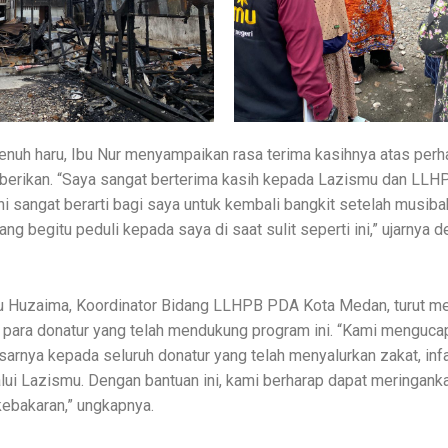
nuh haru, Ibu Nur menyampaikan rasa terima kasihnya atas perh
berikan. “Saya sangat berterima kasih kepada Lazismu dan LL
i sangat berarti bagi saya untuk kembali bangkit setelah musibah
g begitu peduli kepada saya di saat sulit seperti ini,” ujarnya 
bu Huzaima, Koordinator Bidang LLHPB PDA Kota Medan, turut 
 para donatur yang telah mendukung program ini. “Kami menguca
arnya kepada seluruh donatur yang telah menyalurkan zakat, infa
ui Lazismu. Dengan bantuan ini, kami berharap dapat meringank
ebakaran,” ungkapnya.