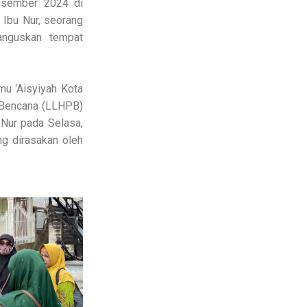
esember 2024 di
Ibu Nur, seorang
anguskan tempat
u ‘Aisyiyah Kota
 Bencana (LLHPB)
Nur pada Selasa,
g dirasakan oleh