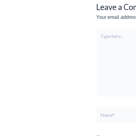
Leave a C
Your email address
Type
here..
Name*