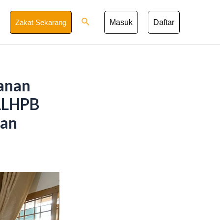
Search
Zakat Sekarang
Masuk
Daftar
anan
LLHPB
ban