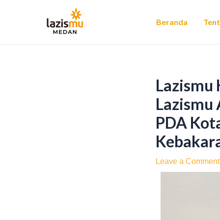
Skip
Post
to
navigation
Beranda
Ten
content
Lazismu 
Lazismu 
PDA Kota
Kebakara
Leave a Comment