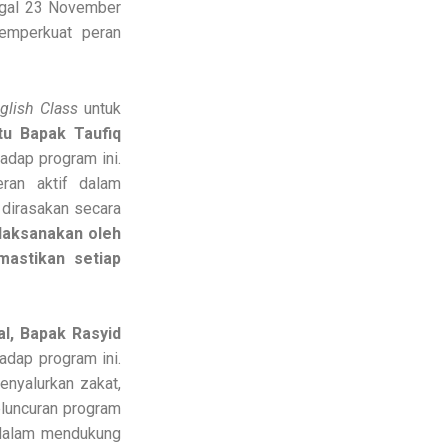
ggal 23 November
emperkuat peran
glish Class
untuk
tu Bapak Taufiq
dap program ini.
ran aktif dalam
 dirasakan secara
ilaksanakan oleh
astikan setiap
l, Bapak Rasyid
adap program ini.
nyalurkan zakat,
eluncuran program
u dalam mendukung