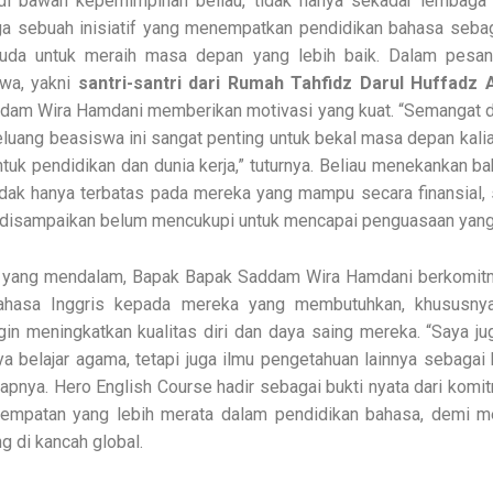
 di bawah kepemimpinan beliau, tidak hanya sekadar lembaga 
juga sebuah inisiatif yang menempatkan pendidikan bahasa seba
uda untuk meraih masa depan yang lebih baik. Dalam pesa
wa, yakni
santri-santri dari Rumah Tahfidz Darul Huffadz 
dam Wira Hamdani memberikan motivasi yang kuat. “Semangat 
uang beasiswa ini sangat penting untuk bekal masa depan kalia
ntuk pendidikan dan dunia kerja,” tuturnya. Beliau menekankan b
idak hanya terbatas pada mereka yang mampu secara finansial,
g disampaikan belum mencukupi untuk mencapai penguasaan yan
 yang mendalam, Bapak Bapak Saddam Wira Hamdani berkomi
bahasa Inggris kepada mereka yang membutuhkan, khususny
gin meningkatkan kualitas diri dan daya saing mereka. “Saya jug
ya belajar agama, tetapi juga ilmu pengetahuan lainnya sebagai
kapnya. Hero English Course hadir sebagai bukti nyata dari kom
empatan yang lebih merata dalam pendidikan bahasa, demi m
g di kancah global.