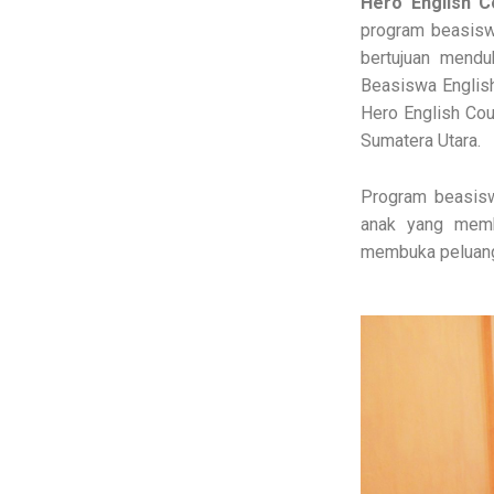
Hero English C
program beasisw
bertujuan mendu
Beasiswa Englis
Hero English Cour
Sumatera Utara.
Program beasisw
anak yang memb
membuka peluang 