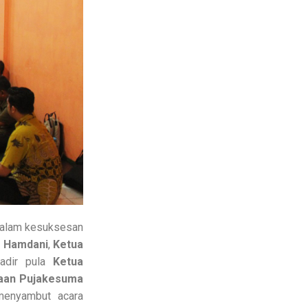
 dalam kesuksesan
a Hamdani
,
Ketua
Hadir pula
Ketua
aan Pujakesuma
menyambut acara