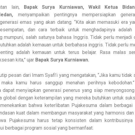
tan lain,
Bapak Surya Kurniawan, Wakil Ketua Bida
edan,
menyampaikan pentingnya mempersiapkan gener
generasi emas yang akan datang. “Kita akan memasuki era y
kesempatan, dan cara terbaik untuk menghadapinya adalah 
g mumpuni, salah satunya bahasa Inggris. Tidak perlu menjadi 
 butuhkan adalah kemauan untuk berbahasa inggris. Tidak perlu m
rpenting adalah kemauan untuk terus belajar. Rasa malas ser
esan kita,” ujar
Bapak Surya Kurniawan.
utip pesan dari Imam Syafi’i yang mengatakan, “Jika kamu tida
ar, maka kamu harus sanggup menahan perihnya kebodohan.
ita dapat menyiapkan generasi penerus yang siap menyongson
a global dengan keterampilan yang mereka butuhkan untuk suk
 menekankan bahwa keterlibatan Pujakesuma dalam berbagai
andasan kuat dalam membangun masyarakat yang harmonis dan S
wa Pujakesuma harus tetap konsisten dalam kontribusinya
ui berbagai program sosial yang bermanfaat.