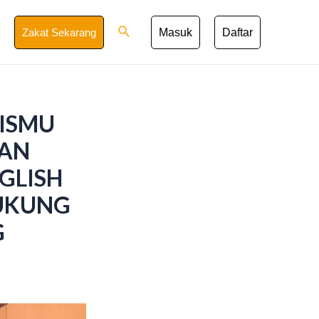
Search
Zakat Sekarang
Masuk
Daftar
ZISMU
DAN
GLISH
DUKUNG
G