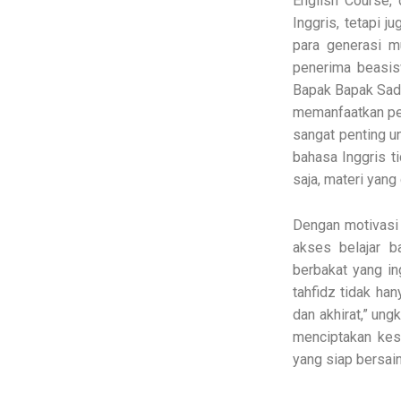
English Course,
Inggris, tetapi 
para generasi m
penerima beasis
Bapak Bapak Sad
memanfaatkan pel
sangat penting u
bahasa Inggris t
saja, materi yan
Dengan motivasi
akses belajar 
berbakat yang in
tahfidz tidak han
dan akhirat,” ung
menciptakan kes
yang siap bersain