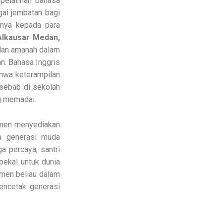
pelatihan bahasa
gai jembatan bagi
nnya kepada para
Alkausar Medan,
dan amanah dalam
n. Bahasa Inggris
ahwa keterampilan
 sebab di sekolah
g memadai.
tmen menyediakan
a generasi muda
a percaya, santri
 bekal untuk dunia
itmen beliau dalam
encetak generasi