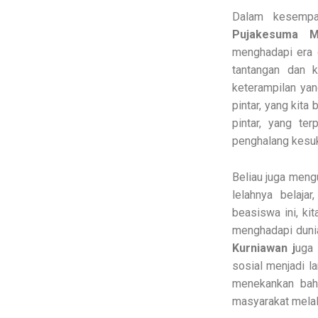
Dalam kesempa
Pujakesuma M
menghadapi era 
tantangan dan 
keterampilan yan
pintar, yang kita
pintar, yang te
penghalang kesuks
Beliau juga meng
lelahnya belaj
beasiswa ini, k
menghadapi duni
Kurniawan j
uga
sosial menjadi l
menekankan bah
masyarakat melal