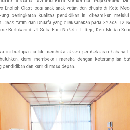
ourse
bersama
Lazismu Kota Medan
dan
Pujakesuma Me
a English Class bagi anak-anak yatim dan dhuafa di Kota Med
kung peningkatan kualitas pendidikan ini diresmikan melalui
h Class Yatim dan Dhuafa yang dilaksanakan pada Selasa, 12 N
se Berlokasi di Jl. Setia Budi No.94 i, Tj. Rejo, Kec. Medan Su
a ini bertujuan untuk membuka akses pembelajaran bahasa In
utuhkan, demi membekali mereka dengan keterampilan ba
pendidikan dan karir di masa depan.