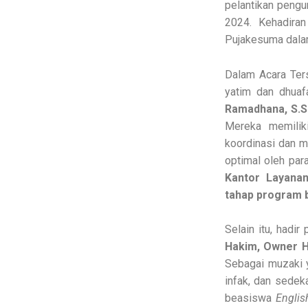
pelantikan peng
2024. Kehadira
Pujakesuma dalam
Dalam Acara Ter
yatim dan dhua
Ramadhana, S.So
Mereka memilik
koordinasi dan m
optimal oleh pa
Kantor Layana
tahap program b
Selain itu, hadir
Hakim, Owner H
Sebagai muzaki 
infak, dan sedek
beasiswa
Englis