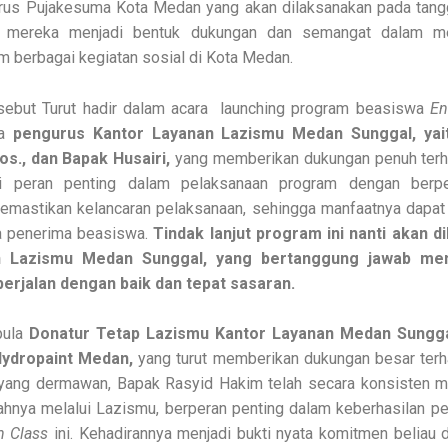
urus Pujakesuma Kota Medan yang akan dilaksanakan pada tan
n mereka menjadi bentuk dukungan dan semangat dalam m
 berbagai kegiatan sosial di Kota Medan.
sebut Turut hadir dalam acara launching program beasiswa
En
fa
pengurus Kantor Layanan Lazismu Medan Sunggal, yai
s., dan Bapak Husairi,
yang memberikan dukungan penuh terha
i peran penting dalam pelaksanaan program dengan berpe
emastikan kelancaran pelaksanaan, sehingga manfaatnya dapat
ra penerima beasiswa.
Tindak lanjut program ini nanti akan d
n Lazismu Medan Sunggal, yang bertanggung jawab mem
erjalan dengan baik dan tepat sasaran.
 pula
Donatur Tetap Lazismu Kantor Layanan Medan Sungga
ydropaint Medan,
yang turut memberikan dukungan besar terh
yang dermawan, Bapak Rasyid Hakim telah secara konsisten me
ahnya melalui Lazismu, berperan penting dalam keberhasilan p
h Class
ini. Kehadirannya menjadi bukti nyata komitmen belia