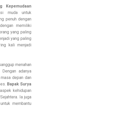
ng Kepemudaan
asi muda untuk
ang penuh dengan
dengan memiliki
orang yang paling
enjadi yang paling
ing kali menjadi
k sanggup menahan
” Dengan adanya
g masa depan dan
ses.
Bapak Surya
 aspek kehidupan
ejahtera. Ia juga
 untuk membantu