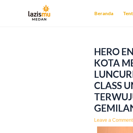
Skip
Post
to
navigation
Beranda
Ten
content
HERO E
KOTA M
LUNCUR
CLASS 
TERWUJ
GEMILA
Leave a Comment