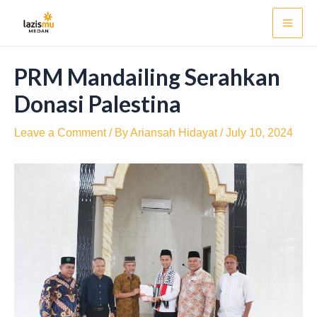
Skip
Post
Mai
to
navigation
Men
content
PRM Mandailing Serahkan
Donasi Palestina
Leave a Comment
/ By
Ariansah Hidayat
/
July 10, 2024