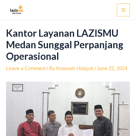
Skip
Post
Mai
to
navigation
Men
content
Kantor Layanan LAZISMU
Medan Sunggal Perpanjang
Operasional
Leave a Comment
/ By
Ariansah Hidayat
/
June 22, 2024