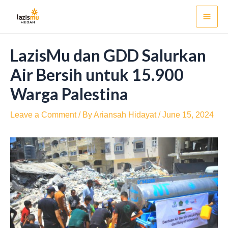
Skip
Post
Mai
to
navigation
Men
content
LazisMu dan GDD Salurkan
Air Bersih untuk 15.900
Warga Palestina
Leave a Comment
/ By
Ariansah Hidayat
/
June 15, 2024