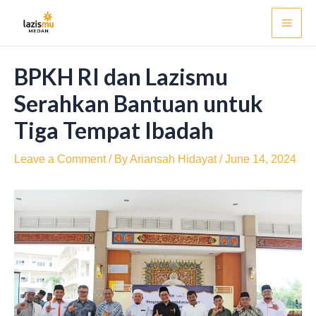
Skip
Post
Mai
to
navigation
Men
content
BPKH RI dan Lazismu
Serahkan Bantuan untuk
Tiga Tempat Ibadah
Leave a Comment
/ By
Ariansah Hidayat
/
June 14, 2024