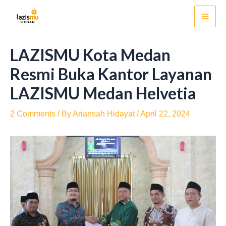
Skip
Post
Mai
to
navigation
Men
content
LAZISMU Kota Medan
Resmi Buka Kantor Layanan
LAZISMU Medan Helvetia
2 Comments
/ By
Ariansah Hidayat
/
April 22, 2024