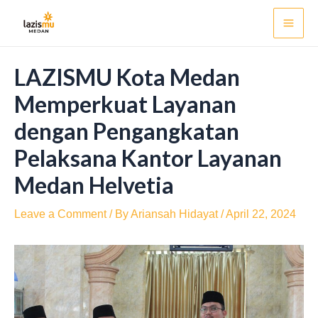
Skip
Post
Mai
to
navigation
Men
content
LAZISMU Kota Medan
Memperkuat Layanan
dengan Pengangkatan
Pelaksana Kantor Layanan
Medan Helvetia
Leave a Comment
/ By
Ariansah Hidayat
/
April 22, 2024