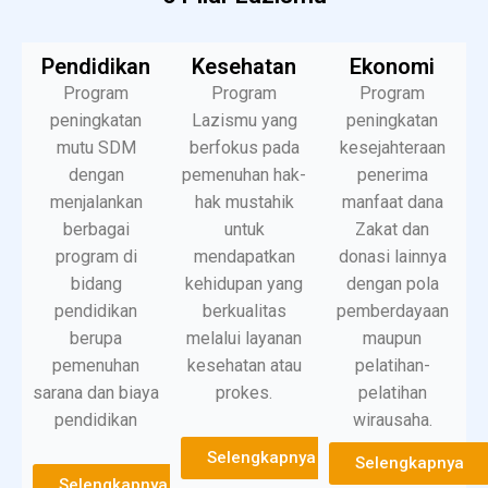
Pendidikan
Kesehatan
Ekonomi
Program
Program
Program
peningkatan
Lazismu yang
peningkatan
mutu SDM
berfokus pada
kesejahteraan
dengan
pemenuhan hak-
penerima
menjalankan
hak mustahik
manfaat dana
berbagai
untuk
Zakat dan
program di
mendapatkan
donasi lainnya
bidang
kehidupan yang
dengan pola
pendidikan
berkualitas
pemberdayaan
berupa
melalui layanan
maupun
pemenuhan
kesehatan atau
pelatihan-
sarana dan biaya
prokes.
pelatihan
pendidikan
wirausaha.
Selengkapnya
Selengkapnya
Selengkapnya