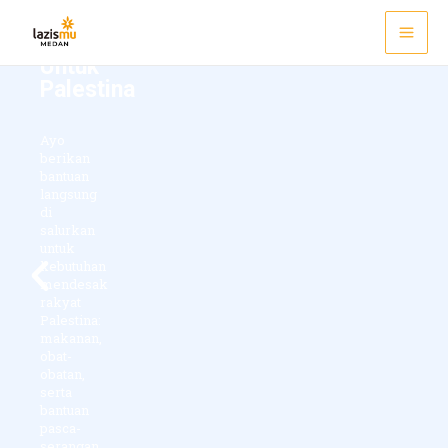
Skip
Mai
Gema
to
Solidaritas
Men
content
Untuk
Palestina
Ayo
berikan
bantuan
langsung
di
salurkan
untuk
xt
Previous
kebutuhan
mendesak
rakyat
Palestina:
makanan,
obat-
obatan,
serta
bantuan
pasca-
serangan.