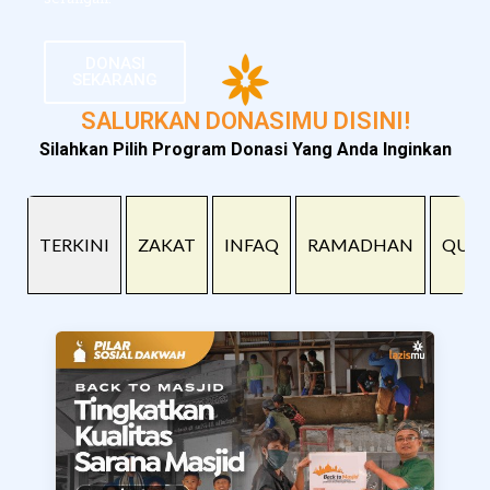
DONASI
SEKARANG
SALURKAN DONASIMU DISINI!
Silahkan Pilih Program Donasi Yang Anda Inginkan
TERKINI
ZAKAT
INFAQ
RAMADHAN
QUR