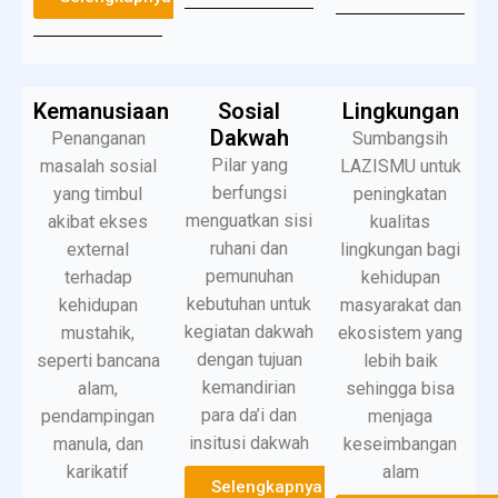
Kemanusiaan
Sosial
Lingkungan
Dakwah
Penanganan
Sumbangsih
Pilar yang
masalah sosial
LAZISMU untuk
berfungsi
yang timbul
peningkatan
menguatkan sisi
akibat ekses
kualitas
ruhani dan
external
lingkungan bagi
pemunuhan
terhadap
kehidupan
kebutuhan untuk
kehidupan
masyarakat dan
kegiatan dakwah
mustahik,
ekosistem yang
dengan tujuan
seperti bancana
lebih baik
kemandirian
alam,
sehingga bisa
para da’i dan
pendampingan
menjaga
insitusi dakwah
manula, dan
keseimbangan
karikatif
alam
Selengkapnya